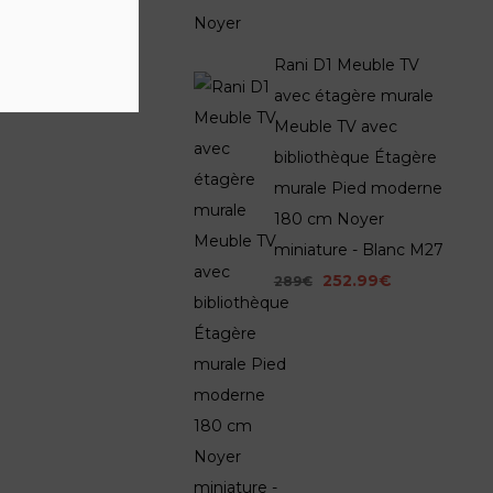
Rani D1 Meuble TV
avec étagère murale
Meuble TV avec
bibliothèque Étagère
murale Pied moderne
180 cm Noyer
miniature - Blanc M27
252.99€
289€