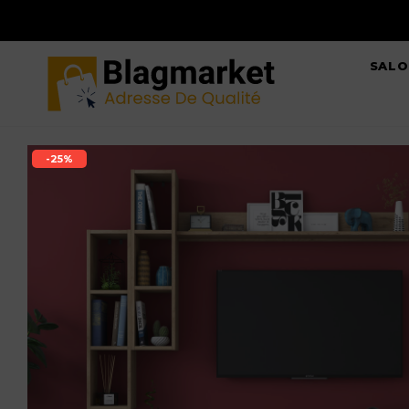
SALO
-25%