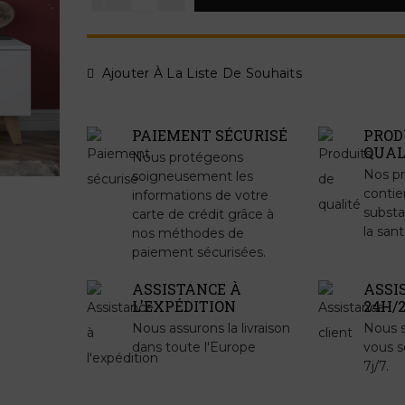
Ajouter À La Liste De Souhaits
PAIEMENT SÉCURISÉ
PROD
QUAL
Nous protégeons
Nos pr
soigneusement les
contie
informations de votre
substa
carte de crédit grâce à
la sant
nos méthodes de
paiement sécurisées.
ASSISTANCE À
ASSI
L'EXPÉDITION
24H/2
Nous assurons la livraison
Nous 
dans toute l'Europe
vous s
7j/7.