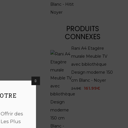
PRODUITS
CONNEXES
Rani A4 Etagère
murale Meuble TV
avec bibliothèque
Design moderne 150
cm Blanc - Noyer
161.99€
249€
NOTRE
ffrir des
 Les Plus