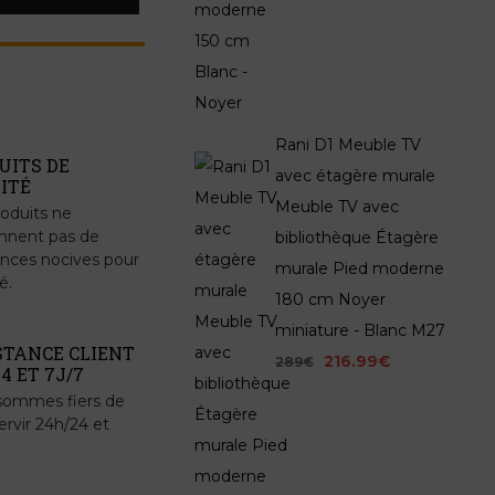
Rani D1 Meuble TV
UITS DE
avec étagère murale
ITÉ
Meuble TV avec
oduits ne
nnent pas de
bibliothèque Étagère
nces nocives pour
murale Pied moderne
é.
180 cm Noyer
miniature - Blanc M27
STANCE CLIENT
216.99€
289€
4 ET 7J/7
sommes fiers de
ervir 24h/24 et