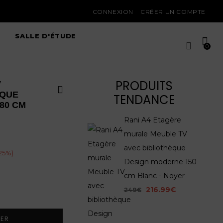
CONNEXION
CRÉER UN COMPTE
SALLE D'ÉTUDE
0
PRODUITS
V
ÈQUE
TENDANCE
80 CM
Rani A4 Etagère
murale Meuble TV
avec bibliothèque
25
%)
Design moderne 150
cm Blanc - Noyer
216.99€
249€
IER