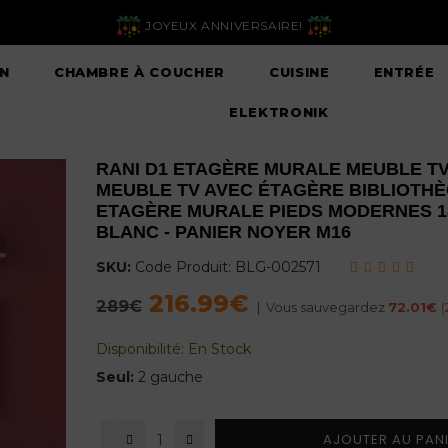
JOYEUX ANNIVERSAIRE!
N
CHAMBRE À COUCHER
CUISINE
ENTRÉE
ELEKTRONIK
RANI D1 ETAGÈRE MURALE MEUBLE T
MEUBLE TV AVEC ÉTAGÈRE BIBLIOTH
ETAGÈRE MURALE PIEDS MODERNES 1
BLANC - PANIER NOYER M16
SKU:
Code Produit:
BLG-002571
216.99€
Regular
289€
|
Vous sauvegardez
72.01€
(
price
Disponibilité:
En Stock
Seul:
2 gauche
AJOUTER AU PAN