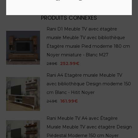
PRODUITS CONNEXES
Rani D1 Meuble TV avec étagère
murale Meuble TV avec bibliothèque
Étagère murale Pied moderne 180 cm
Noyer miniature - Blanc M27
252.99€
289€
Rani A4 Etagère murale Meuble TV
avec bibliothèque Design moderne 150
cm Blanc - Hitit Noyer
161.99€
249€
Rani Meuble TV A4 avec Étagère
Murale Meuble TV avec étagère Design
Piédestal Moderne 150 cm Noyer