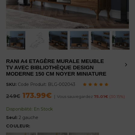
RANI A4 ETAGÈRE MURALE MEUBLE
TV AVEC BIBLIOTHÈQUE DESIGN
MODERNE 150 CM NOYER MINIATURE
SKU:
Code Produit:
BLG-002043
173.99€
Regular
249€
|
Vous sauvegardez
75.01€
(
30.15
%)
price
Disponibilité:
En Stock
Seul:
2 gauche
COULEUR: