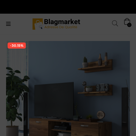
0
-30.15%