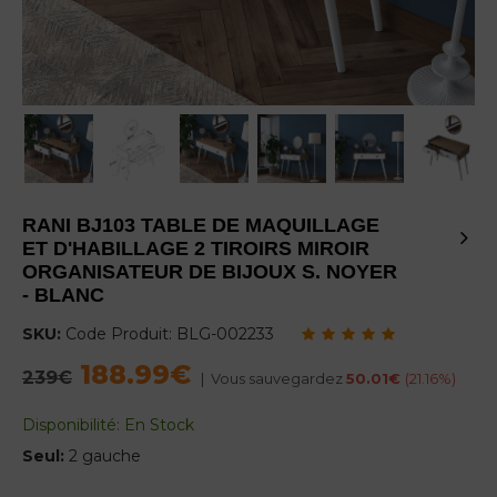
RANI BJ103 TABLE DE MAQUILLAGE
ET D'HABILLAGE 2 TIROIRS MIROIR
ORGANISATEUR DE BIJOUX S. NOYER
- BLANC
SKU:
Code Produit:
BLG-002233
188.99€
Regular
239€
|
Vous sauvegardez
50.01€
(
21.16
%)
price
Disponibilité:
En Stock
Seul:
2 gauche