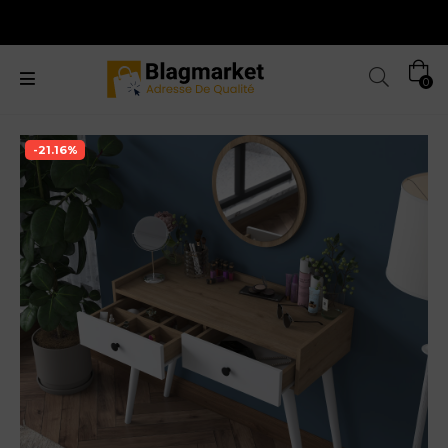
0
-21.16%