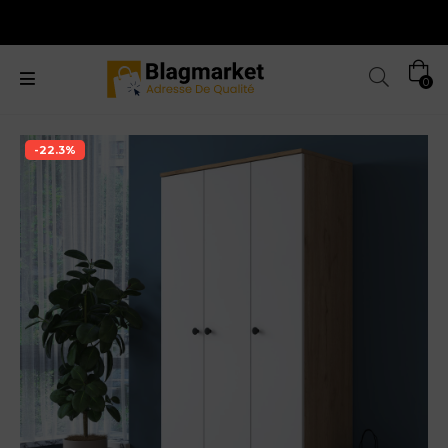
0
-22.3%