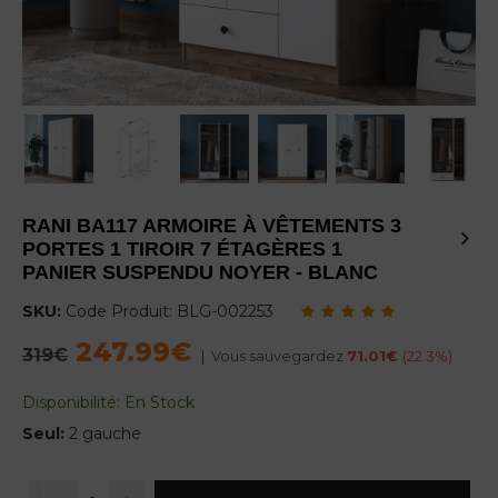
RANI BA117 ARMOIRE À VÊTEMENTS 3
PORTES 1 TIROIR 7 ÉTAGÈRES 1
PANIER SUSPENDU NOYER - BLANC
SKU:
Code Produit:
BLG-002253
247.99€
Regular
319€
|
Vous sauvegardez
71.01€
(
22.3
%)
price
Disponibilité:
En Stock
Seul:
2 gauche