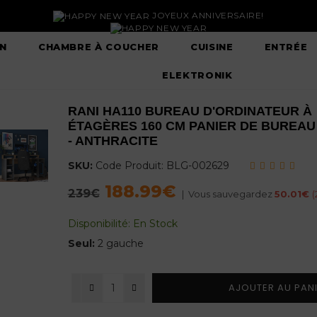
JOYEUX ANNIVERSAIRE!
N
CHAMBRE À COUCHER
CUISINE
ENTRÉE
ELEKTRONIK
RANI HA110 BUREAU D'ORDINATEUR À
ÉTAGÈRES 160 CM PANIER DE BUREA
- ANTHRACITE
SKU:
Code Produit:
BLG-002629
188.99€
Regular
239€
|
Vous sauvegardez
50.01€
(
price
Disponibilité:
En Stock
Seul:
2 gauche
AJOUTER AU PAN