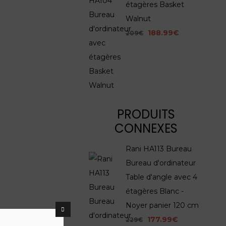
étagères Basket
Walnut
188.99€
209€
PRODUITS
CONNEXES
Rani HA113 Bureau
Bureau d'ordinateur
Table d'angle avec 4
étagères Blanc -
Noyer panier 120 cm
177.99€
229€