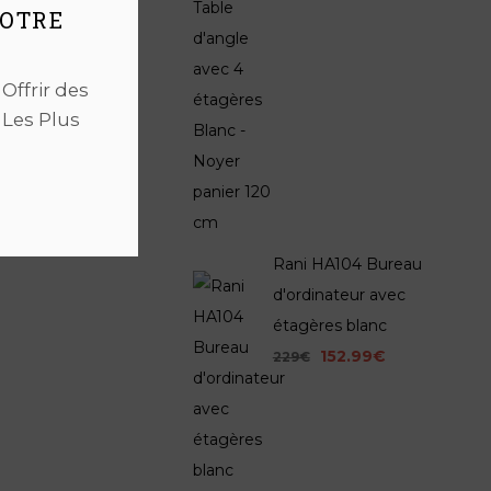
NOTRE
ffrir des
 Les Plus
Rani HA104 Bureau
d'ordinateur avec
étagères blanc
152.99€
229€