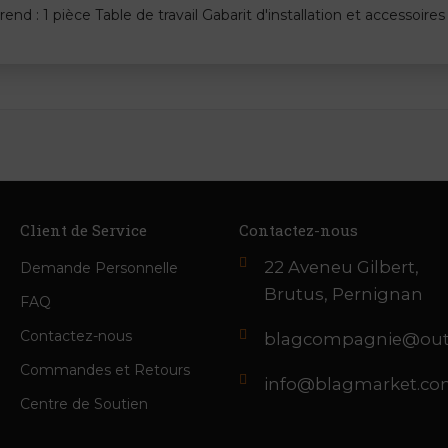
nd : 1 pièce Table de travail Gabarit d'installation et accessoire
Client de Service
Contactez-nous
22 Aveneu Gilbert,
Demande Personnelle
Brutus, Pernignan
FAQ
Contactez-nous
blagcompagnie@out
Commandes et Retours
info@blagmarket.c
Centre de Soutien