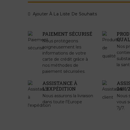
Ajouter À La Liste De Souhaits
PAIEMENT SÉCURISÉ
PROD
QUAL
Nous protégeons
Nos pr
soigneusement les
contie
informations de votre
substa
carte de crédit grâce à
la sant
nos méthodes de
paiement sécurisées.
ASSISTANCE À
ASSI
L'EXPÉDITION
24H/2
Nous assurons la livraison
Nous 
dans toute l'Europe
vous s
7j/7.