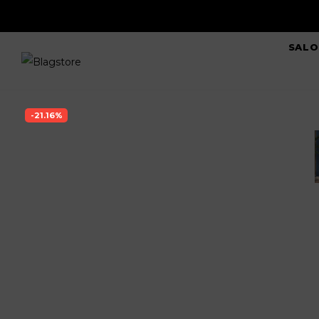
SALO
-21.16%