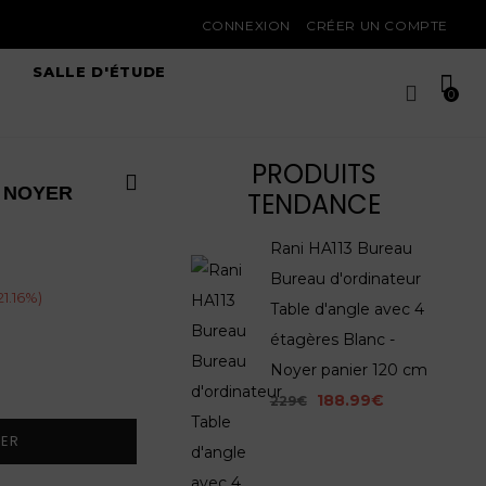
CONNEXION
CRÉER UN COMPTE
SALLE D'ÉTUDE
0
PRODUITS
U NOYER
TENDANCE
Rani HA113 Bureau
Bureau d'ordinateur
21.16
%)
Table d'angle avec 4
étagères Blanc -
Noyer panier 120 cm
188.99€
229€
IER