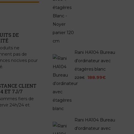
UITS DE
ITÉ
oduits ne
Rani HA104 Bureau
nnent pas de
nces nocives pour
d'ordinateur avec
é.
étagères blanc
188.99€
229€
STANCE CLIENT
4 ET 7J/7
sommes fiers de
ervir 24h/24 et
Rani HA104 Bureau
d'ordinateur avec