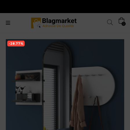
0
-28.77%