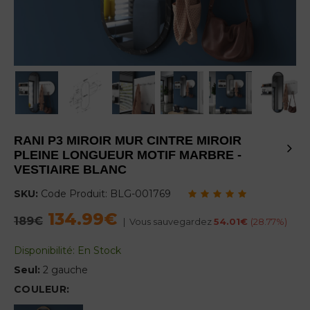
RANI P3 MIROIR MUR CINTRE MIROIR
PLEINE LONGUEUR MOTIF MARBRE -
VESTIAIRE BLANC
SKU:
Code Produit:
BLG-001769
134.99€
Regular
189€
|
Vous sauvegardez
54.01€
(
28.77
%)
price
Disponibilité:
En Stock
Seul:
2 gauche
COULEUR: