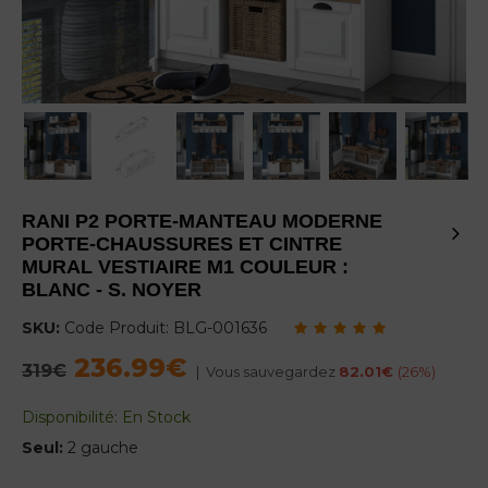
RANI P2 PORTE-MANTEAU MODERNE
PORTE-CHAUSSURES ET CINTRE
MURAL VESTIAIRE M1 COULEUR :
BLANC - S. NOYER
SKU:
Code Produit:
BLG-001636
236.99€
Regular
319€
|
Vous sauvegardez
82.01€
(
26
%)
price
Disponibilité:
En Stock
Seul:
2 gauche