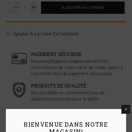
AJOUTER AU PANIER
Ajouter À La Liste De Souhaits
PAIEMENT SÉCURISÉ
Nous protégeons soigneusement les
informations de votre carte de crédit grâce à
nos méthodes de paiement sécurisées.
PRODUITS DE QUALITÉ
Nos produits ne contiennent pas de
substances nocives pour la santé.
ASSISTANCE À L'EXPÉDITION
Nous assurons la livraison dans toute l'Europe
BIENVENUE DANS NOTRE
MAGASIN!
ASSISTANCE CLIENT 24H/24 ET 7J/7