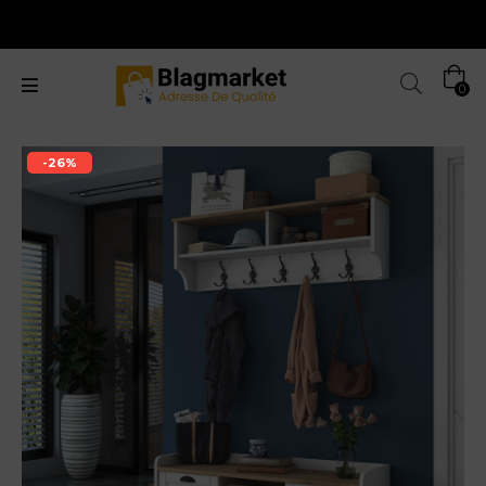
0
-26%